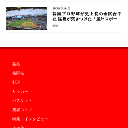
2026.8.6
韓国プロ野球が史上初の全試合中
止 猛暑が突きつけた「屋外スポーツ
の限界」 日本発のドーム型施設時代
野球
へ
芸能
格闘技
野球
サッカー
バスケット
美容コスメ
特集・インタビュー