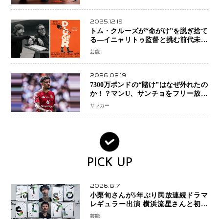
2025.12.19
トム・クルーズが“命がけ”を脱ぎ捨て
る―イニャリトゥ監督と挑む前代未聞
の大惨事コメディ「DIGGER ディガ
芸能
ー」始動
2026.02.19
7300万ポンドの“賭け”はなぜ外れたの
か！？マンU、サンチョをフリー放出
へ・・・補強戦略の転換点に
サッカー
PICK UP
2026.8.7
小栗旬さんが5年ぶり民放連続ドラマ
レギュラー出演 横浜流星さんと初共
演『LOST10』で異色バディ結成
芸能