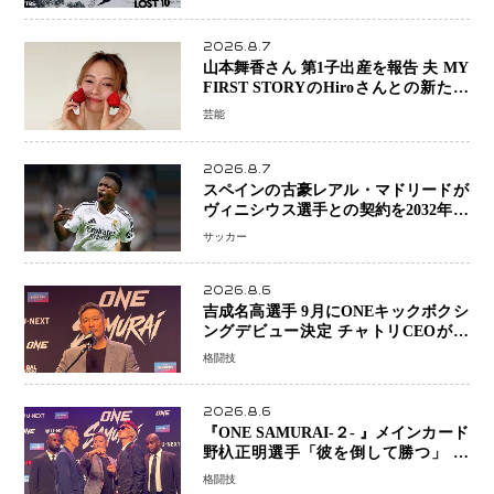
2026.8.7
山本舞香さん 第1子出産を報告 夫 MY
FIRST STORYのHiroさんとの新たな
家族生活「母子ともに健康」
芸能
2026.8.7
スペインの古豪レアル・マドリードが
ヴィニシウス選手との契約を2032年ま
で延長 長期交渉が決着 年俸は約43億
サッカー
円と現地報道
2026.8.6
吉成名高選手 9月にONEキックボクシ
ングデビュー決定 チャトリCEOがサ
プライズ発表 2カ月連続参戦へ
格闘技
2026.8.6
『ONE SAMURAI-２- 』メインカード
野杁正明選手「彼を倒して勝つ」 リ
ウ・メンヤンとの因縁に決着へ 再起
格闘技
を懸けたONEフェザー級トーナメント