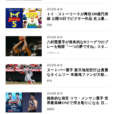
初戦
2026.8.6
トイ・ストーリー５が興収100億円突
破 公開34日でピクサー作品 史上最速
日本歴代シリーズ最高更新も目前
芸能
2026.8.6
八村塁選手が将来的なBリーグでのプ
レーを熱望「一つの夢ですね」スター
帰還がリーグ価値を押し上げる可能性
バスケット
2026.8.6
ヌートバー選手 新天地初安打は貴重
なタイムリー 本拠地ファンが大歓声
笑顔で歓喜
野球
2026.8.6
挑発的な発言 リウ・メンヤン選手 世
界最高峰ONEで浮き彫りになる 日本
キックボクシングが直面する“技術
格闘技
戦”の現在地