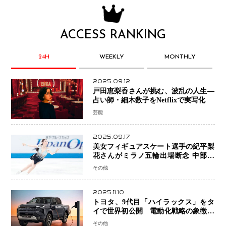
ACCESS RANKING
24H
WEEKLY
MONTHLY
2025.09.12
戸田恵梨香さんが挑む、波乱の人生―
占い師・細木数子をNetflixで実写化
芸能
2025.09.17
美女フィギュアスケート選手の紀平梨
花さんがミラノ五輪出場断念 中部選
手権欠場を発表「安全最優先の判断」
その他
2025.11.10
トヨタ、9代目「ハイラックス」をタ
イで世界初公開 電動化戦略の象徴と
なるBEVモデルを初設定
その他