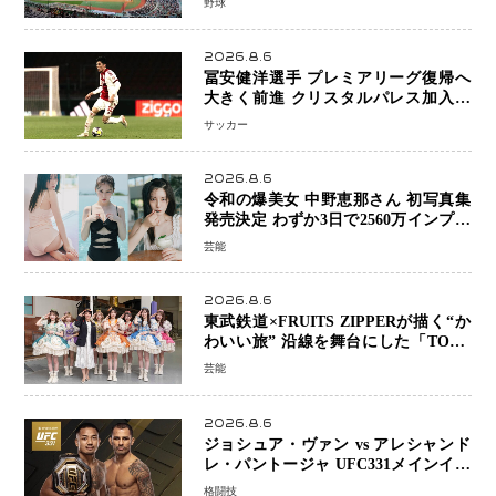
野球
へ
2026.8.6
冨安健洋選手 プレミアリーグ復帰へ
大きく前進 クリスタルパレス加入目
前 メディカルチェックも通過
サッカー
2026.8.6
令和の爆美女 中野恵那さん 初写真集
発売決定 わずか3日で2560万インプレ
ッションを記録した話題の美貌を凝縮
芸能
2026.8.6
東武鉄道×FRUITS ZIPPERが描く“か
わいい旅” 沿線を舞台にした「TOBU
KAWAII PROJECT」が開幕
芸能
2026.8.6
ジョシュア・ヴァン vs アレシャンド
レ・パントージャ UFC331メインイベ
ントで再戦決定 「完全決着」に世界
格闘技