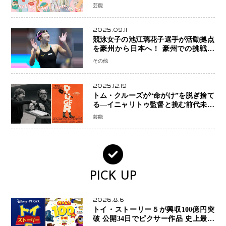
芸能
2025.09.11
競泳女子の池江璃花子選手が活動拠点
を豪州から日本へ！ 豪州での挑戦を
糧に、28年ロサンゼルス五輪へ再始動
その他
2025.12.19
トム・クルーズが“命がけ”を脱ぎ捨て
る―イニャリトゥ監督と挑む前代未聞
の大惨事コメディ「DIGGER ディガ
芸能
ー」始動
PICK UP
2026.8.6
トイ・ストーリー５が興収100億円突
破 公開34日でピクサー作品 史上最速