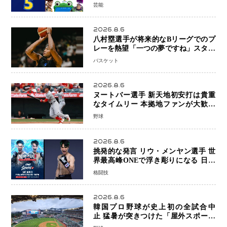
日本歴代シリーズ最高更新も目前
芸能
2026.8.6
八村塁選手が将来的なBリーグでのプ
レーを熱望「一つの夢ですね」スター
帰還がリーグ価値を押し上げる可能性
バスケット
2026.8.6
ヌートバー選手 新天地初安打は貴重
なタイムリー 本拠地ファンが大歓声
笑顔で歓喜
野球
2026.8.6
挑発的な発言 リウ・メンヤン選手 世
界最高峰ONEで浮き彫りになる 日本
キックボクシングが直面する“技術
格闘技
戦”の現在地
2026.8.6
韓国プロ野球が史上初の全試合中
止 猛暑が突きつけた「屋外スポーツ
の限界」 日本発のドーム型施設時代