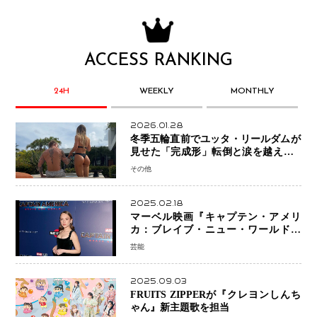
ACCESS RANKING
24H
WEEKLY
MONTHLY
2026.01.28
冬季五輪直前でユッタ・リールダムが
見せた「完成形」転倒と涙を越えて─
ミラノで金を狙うオランダ女王の現在
その他
地
2025.02.18
マーベル映画『キャプテン・アメリ
カ：ブレイブ・ニュー・ワールド』
新ブラック・ウィドウ役のシラ・ハー
芸能
スとは！？
2025.09.03
FRUITS ZIPPERが『クレヨンしんち
ゃん』新主題歌を担当