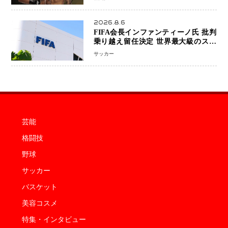
中のファンが熱狂 マネル・ケイプの
王座挑戦は再び遠のく
2026.8.6
FIFA会長インファンティーノ氏 批判
乗り越え留任決定 世界最大級のスポ
ーツ組織を支える「権威」は揺るがず
サッカー
・・・謝罪と改革姿勢
芸能
格闘技
野球
サッカー
バスケット
美容コスメ
特集・インタビュー