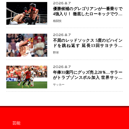
2026.8.7
優勝候補のグレゴリアンが一番乗りで
4強入り！ 徹底したローキックでウス
ビャンを攻略、判定勝利
格闘技
2026.8.7
不屈のレッドソックス 5度のビハイン
ドを跳ね返す 延長13回サヨナラ勝
ち 吉田正尚選手も2安打1打点で貢献 4
野球
得点以上は驚異の28連勝
2026.8.7
年俸31億円にグッズ売上20％…サラー
がトラブゾンスポル加入 世界サッカ
ーは「五大リーグ一強」から新時代へ
サッカー
芸能