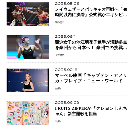
2026.05.08
メイウェザーとパッキャオ再戦へ「48
時間以内に決着」公式戦かエキシビシ
ョンか混迷続く
格闘技
2025.09.11
競泳女子の池江璃花子選手が活動拠点
を豪州から日本へ！ 豪州での挑戦を
糧に、28年ロサンゼルス五輪へ再始動
その他
2025.02.18
マーベル映画『キャプテン・アメリ
カ：ブレイブ・ニュー・ワールド』
新ブラック・ウィドウ役のシラ・ハー
芸能
スとは！？
2025.09.03
FRUITS ZIPPERが『クレヨンしんち
ゃん』新主題歌を担当
芸能