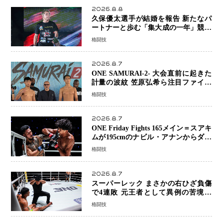
2026.8.8
久保優太選手が結婚を報告 新たなパ
ートナーと歩む「集大成の一年」競技
生活を支える存在に感謝
格闘技
2026.8.7
ONE SAMURAI-2- 大会直前に起きた
計量の波紋 笠原弘希ら注目ファイタ
ーは契約体重で決戦へ、山本歩夢と平
格闘技
山諒選手戦は中止に
2026.8.7
ONE Friday Fights 165メイン＝スアキ
ムが195cmのナビル・アナンからダウ
ン奪取！猛反撃を耐え抜き判定勝利、
格闘技
8連勝を達成
2026.8.7
スーパーレック まさかの右ひざ負傷
で4連敗 元王者として異例の苦境…
「アクシデント」でも消えない危険信
格闘技
号