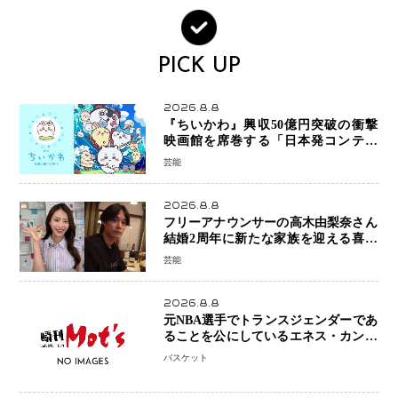
PICK UP
2026.8.8
『ちいかわ』興収50億円突破の衝撃
映画館を席巻する「日本発コンテン
ツ」の強さ スパイダーマン、モアナ
芸能
ら世界級作品と並ぶ存在感
2026.8.8
フリーアナウンサーの高木由梨奈さん
結婚2周年に新たな家族を迎える喜び
を報告 夫・岸田タツヤさんと連名
芸能
「夫婦ともに幸せに感じています」
2026.8.8
元NBA選手でトランスジェンダーであ
ることを公にしているエネス・カンタ
ーがWNBAドラフト参戦を表明「参加
バスケット
資格を満たしている」異例の挑戦、そ
の背景に女子スポーツを巡る議論