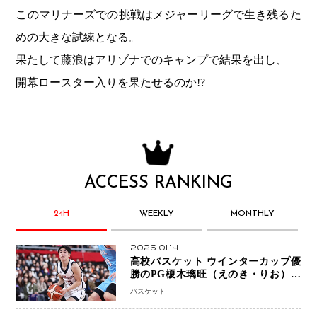
このマリナーズでの挑戦はメジャーリーグで生き残るた
めの大きな試練となる。
果たして藤浪はアリゾナでのキャンプで結果を出し、
開幕ロースター入りを果たせるのか!?
ACCESS RANKING
24H
WEEKLY
MONTHLY
2026.01.14
高校バスケット ウインターカップ優
勝のPG榎木璃旺（えのき・りお）が
プロの現場へ―。
バスケット