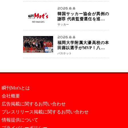
アネイキッドチョークで勝
利
2026.8.8
韓国サッカー協会が異例の
謝罪 代表監督選任を巡る疑
惑など相次ぐ問題「組織の
サッカー
刷新」誓う
2026.8.8
福岡大学附属大濠高校の本
田蕗以選手がMVP！八村塁
主宰「BLACK SAMURAI
バスケット
SUMMIT 2026」で存在感
NBAへの夢へ大きな一歩
「自信になった」
瞬刊Mot'sとは
会社概要
広告掲載に関するお問い合わせ
プレスリリース掲載に関するお問い合わせ
情報提供について
プライバシーポリシー