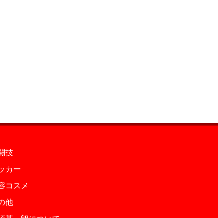
闘技
ッカー
容コスメ
の他