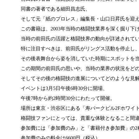
同書の著者である細田昌志氏、
そして元「紙のプロレス」編集長・山口日昇氏を迎
この書籍は、2003年当時の格闘技業界を深く掘り下
当時の前田氏の活躍と格闘技界の動向が詳述されて
特に注目すべきは、前田氏がリングス活動を停止し
その後表舞台から姿を消していた時期にスポットを
この期間の前田氏の思いや、当時の業界の状況をど
そしてその後の格闘技の進展についてどのような見解
イベントは3月5日午後6時30分に開場、
午後7時から約2時間30分にわたって開催。
場所は東京・渋谷区にある「寿パークビル2Fホワイ
格闘技ファンにとっては、貴重な体験となること間
参加費には「参加費のみ」と「書籍付き参加費」の2
参加費のみの料金は6600円（税込）、