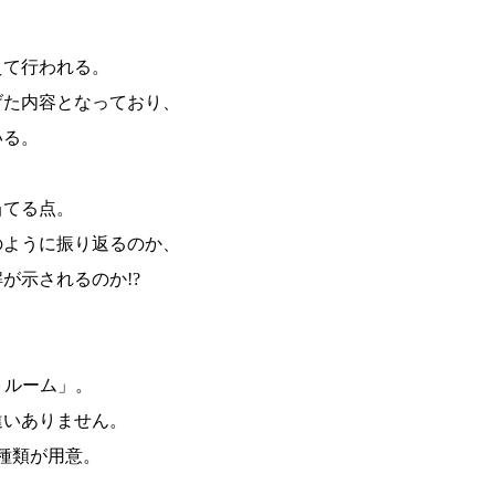
えて行われる。
げた内容となっており、
いる。
、
当てる点。
のように振り返るのか、
が示されるのか!?
トルーム」。
違いありません。
種類が用意。