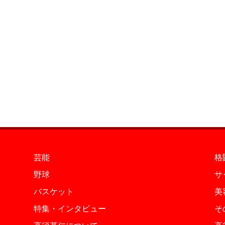
芸能
格
野球
サ
バスケット
美
特集・インタビュー
そ