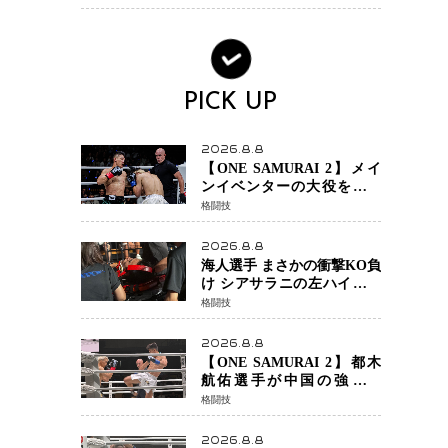
PICK UP
2026.8.8
【ONE SAMURAI 2】メイ
ンイベンターの大役をしっ
かりやってのけた野杁正明
格闘技
が衝撃のリベンジ！ リ
ウ・メンヤンを1R・2分59秒
2026.8.8
KO、左カウンターで完全決
海人選手 まさかの衝撃KO負
着
け シアサラニの左ハイが炸
裂 リベンジ戦は一瞬で決着
格闘技
2026.8.8
【ONE SAMURAI 2】都木
航佑選手が中国の強豪ル
オ・チャオの猛攻を受けな
格闘技
がらも的確な攻撃で応戦
最後まで打ち合うも判定で
2026.8.8