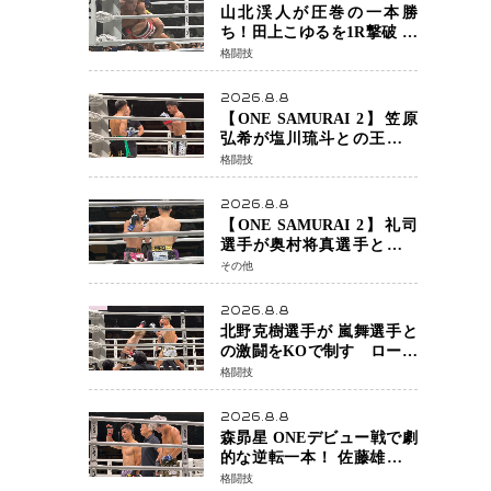
チャオに軍配
山北渓人が圧巻の一本勝
ち！田上こゆるを1R撃破 ケ
ルベロスチョークで存在感
格闘技
を示す
2026.8.8
【ONE SAMURAI 2】笠原
弘希が塩川琉斗との王者対
決を制す 圧力で主導権を握
格闘技
り判定勝利
2026.8.8
【ONE SAMURAI 2】礼司
選手が奥村将真選手との接
戦を制す カウンターと正確
その他
な打撃で判定勝利
2026.8.8
北野克樹選手が 嵐舞選手と
の激闘をKOで制す ローブ
ローが相次ぐ波乱の展開…
格闘技
涙の勝利「生まれてくる娘
のために750万円を使いた
2026.8.8
い」
森昴星 ONEデビュー戦で劇
的な逆転一本！ 佐藤雄介の
強烈な打撃を耐え抜き、リ
格闘技