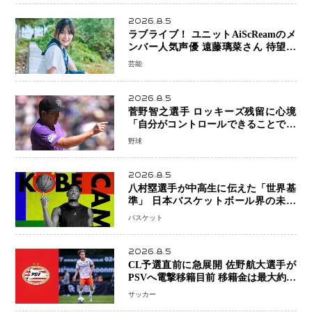
2026.8.5
ラブライブ！ ユニットAiScReamのメ
ンバー人気声優 遠藤璃菜さん 待望の
1st写真集が10月6日発売決定！ 沖縄ロ
芸能
ケで魅せる等身大の姿から大人びた表
情まで収録
2026.8.5
菅野智之選手 ロッキーズ残留に心境
「自分がコントロールできることでは
ない」 トレード報道にも冷静な姿勢
野球
2026.8.5
八村塁選手が中高生に伝えた「世界基
準」 日本バスケットボール界の未来
を変える“練習の質”という哲学
バスケット
2026.8.5
CL予選直前に急展開 佐野航大選手が
PSVへ電撃移籍目前 移籍金は最大約31
億円 5年契約締結へ
サッカー