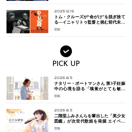
スとは！？
2025.12.19
トム・クルーズが“命がけ”を脱ぎ捨て
る―イニャリトゥ監督と挑む前代未聞
の大惨事コメディ「DIGGER ディガ
芸能
ー」始動
PICK UP
2026.8.5
ナタリー・ポートマンさん 第3子妊娠
中の心境を語る「嗅覚がとても敏感
に」マタニティフォトも公開
芸能
2026.8.5
二階堂ふみさんらを輩出した「美少女
図鑑」が次世代歌姫を発掘 エイベッ
クスと「美少女歌祭2026」開催決定
芸能
福岡審査を初導入で全国規模へ