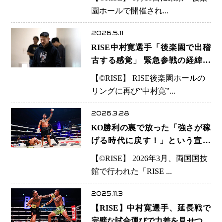
ジャ王者と真っ向激突
園ホールで開催され...
2026.5.11
RISE中村寛選手「後楽園で出稽
古する感覚」 緊急参戦の経緯と
世界最強への覚悟「僕が一肌脱い
【©️RISE】 RISE後楽園ホールの
で話が終わるなら、戦いましょう
リングに再び“中村寛”...
って決めました」
2026.3.28
KO勝利の裏で放った「強さが稼
げる時代に戻す！」という宣言
中村寛選手が両国で示した、格闘
【©️RISE】 2026年3月、両国国技
技ビジネスへの挑戦状
館で行われた「RISE ...
2025.11.3
【RISE】中村寛選手、延長戦で
完璧な試合運びで力差を見せつけ