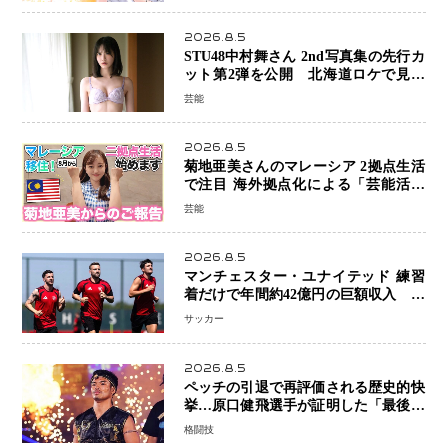
2026.8.5
STU48中村舞さん 2nd写真集の先行カ
ット第2弾を公開 北海道ロケで見せ
た“大人の魅力”と新たな挑戦
芸能
2026.8.5
菊地亜美さんのマレーシア 2拠点生活
で注目 海外拠点化による「芸能活動
と税務」の関係とは
芸能
2026.8.5
マンチェスター・ユナイテッド 練習
着だけで年間約42億円の巨額収入 世
界最高額級スポンサー契約が示すサッ
サッカー
カーの圧倒的な価値
2026.8.5
ペッチの引退で再評価される歴史的快
挙…原口健飛選手が証明した「最後に
勝ち切る力」
格闘技