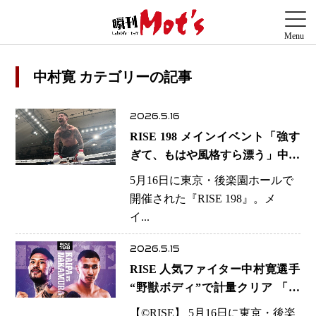
中村寛 カテゴリーの記事
2026.5.16
RISE 198 メインイベント「強す
ぎて、もはや風格すら漂う」中村
寛選手、“ラジャ暫定王者”を戦慄
5月16日に東京・後楽園ホールで
KO 試合2時間前に悠然到着…漂
開催された『RISE 198』。メ
っていた“絶対王者”の空気
イ...
2026.5.15
RISE 人気ファイター中村寛選手
“野獣ボディ”で計量クリア 「す
ぐ終わる」超攻撃型対決へ…元ラ
【©️RISE】 5月16日に東京・後楽