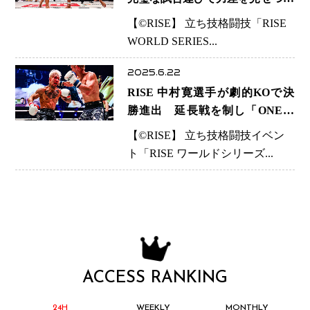
る！悲願の世界トーナメント制
【©️RISE】 立ち技格闘技「RISE
覇 「うまくいかない人生でも、
WORLD SERIES...
最後に勝てばいい」
2025.6.22
RISE 中村寛選手が劇的KOで決
勝進出 延長戦を制し「ONE征
伐」に意欲
【©️RISE】 立ち技格闘技イベン
ト「RISE ワールドシリーズ...
ACCESS RANKING
24H
WEEKLY
MONTHLY